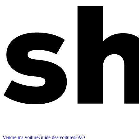
Vendre ma voiture
Guide des voitures
FAQ