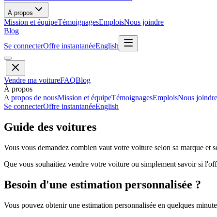
À propos
Mission et équipe
Témoignages
Emplois
Nous joindre
Blog
Se connecter
Offre instantanée
English
Vendre ma voiture
FAQ
Blog
À propos
A propos de nous
Mission et équipe
Témoignages
Emplois
Nous joindr
Se connecter
Offre instantanée
English
Guide des voitures
Vous vous demandez combien vaut votre voiture selon sa marque et so
Que vous souhaitiez vendre votre voiture ou simplement savoir si l'offr
Besoin d'une estimation personnalisée ?
Vous pouvez obtenir une estimation personnalisée en quelques minutes 