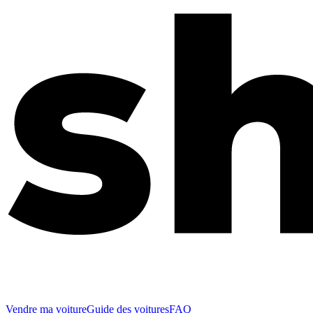
Vendre ma voiture
Guide des voitures
FAQ