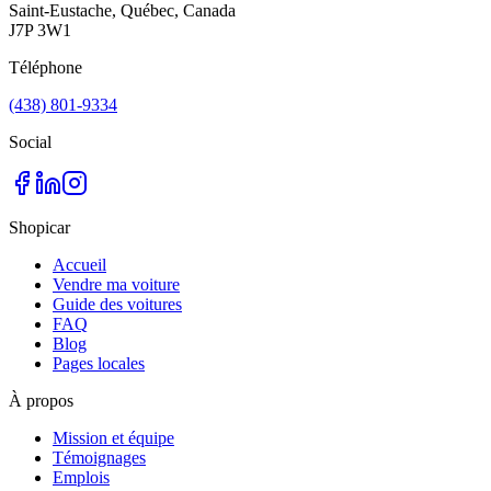
Saint-Eustache, Québec, Canada
J7P 3W1
Téléphone
(438) 801-9334
Social
Shopicar
Accueil
Vendre ma voiture
Guide des voitures
FAQ
Blog
Pages locales
À propos
Mission et équipe
Témoignages
Emplois