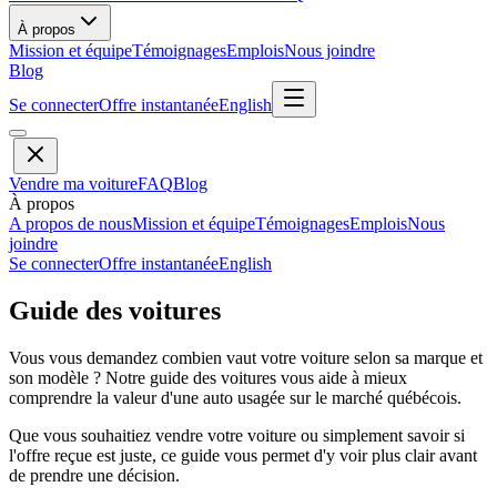
À propos
Mission et équipe
Témoignages
Emplois
Nous joindre
Blog
Se connecter
Offre instantanée
English
Vendre ma voiture
FAQ
Blog
À propos
A propos de nous
Mission et équipe
Témoignages
Emplois
Nous
joindre
Se connecter
Offre instantanée
English
Guide des voitures
Vous vous demandez combien vaut votre voiture selon sa marque et
son modèle ? Notre guide des voitures vous aide à mieux
comprendre la valeur d'une auto usagée sur le marché québécois.
Que vous souhaitiez vendre votre voiture ou simplement savoir si
l'offre reçue est juste, ce guide vous permet d'y voir plus clair avant
de prendre une décision.