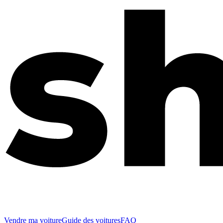
Vendre ma voiture
Guide des voitures
FAQ