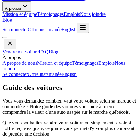
À propos
Mission et équipe
Témoignages
Emplois
Nous joindre
Blog
Se connecter
Offre instantanée
English
Vendre ma voiture
FAQ
Blog
À propos
A propos de nous
Mission et équipe
Témoignages
Emplois
Nous
joindre
Se connecter
Offre instantanée
English
Guide des voitures
Vous vous demandez combien vaut votre voiture selon sa marque et
son modèle ? Notre guide des voitures vous aide à mieux
comprendre la valeur d'une auto usagée sur le marché québécois.
Que vous souhaitiez vendre votre voiture ou simplement savoir si
l'offre reçue est juste, ce guide vous permet d'y voir plus clair avant
de prendre une décision.