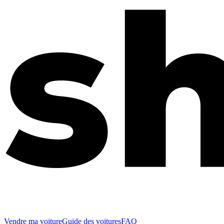
Vendre ma voiture
Guide des voitures
FAQ