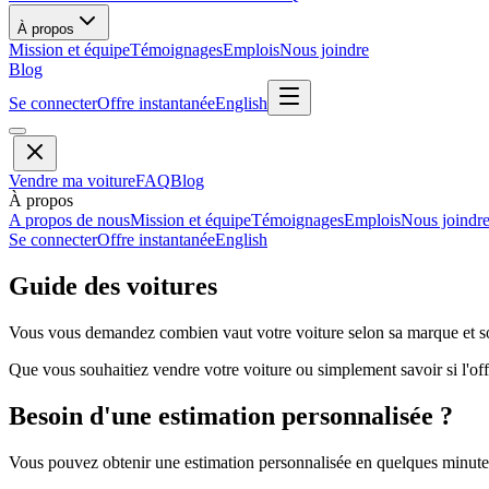
À propos
Mission et équipe
Témoignages
Emplois
Nous joindre
Blog
Se connecter
Offre instantanée
English
Vendre ma voiture
FAQ
Blog
À propos
A propos de nous
Mission et équipe
Témoignages
Emplois
Nous joindr
Se connecter
Offre instantanée
English
Guide des voitures
Vous vous demandez combien vaut votre voiture selon sa marque et so
Que vous souhaitiez vendre votre voiture ou simplement savoir si l'offr
Besoin d'une estimation personnalisée ?
Vous pouvez obtenir une estimation personnalisée en quelques minutes 