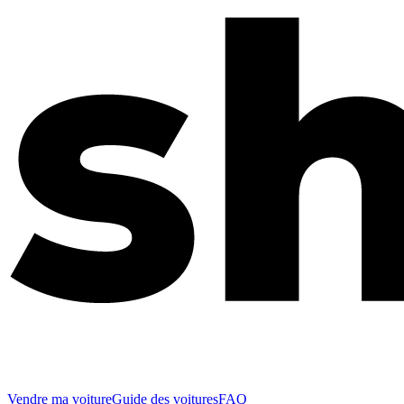
Vendre ma voiture
Guide des voitures
FAQ