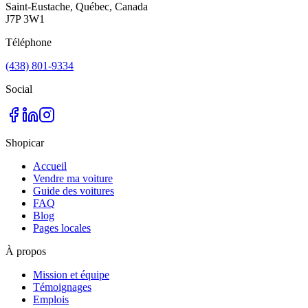
Saint-Eustache, Québec, Canada
J7P 3W1
Téléphone
(438) 801-9334
Social
Shopicar
Accueil
Vendre ma voiture
Guide des voitures
FAQ
Blog
Pages locales
À propos
Mission et équipe
Témoignages
Emplois