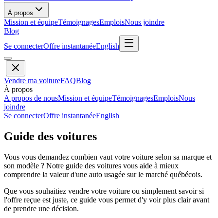
À propos
Mission et équipe
Témoignages
Emplois
Nous joindre
Blog
Se connecter
Offre instantanée
English
Vendre ma voiture
FAQ
Blog
À propos
A propos de nous
Mission et équipe
Témoignages
Emplois
Nous
joindre
Se connecter
Offre instantanée
English
Guide des voitures
Vous vous demandez combien vaut votre voiture selon sa marque et
son modèle ? Notre guide des voitures vous aide à mieux
comprendre la valeur d'une auto usagée sur le marché québécois.
Que vous souhaitiez vendre votre voiture ou simplement savoir si
l'offre reçue est juste, ce guide vous permet d'y voir plus clair avant
de prendre une décision.