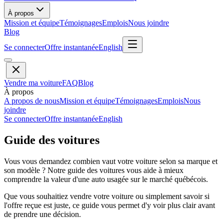
À propos
Mission et équipe
Témoignages
Emplois
Nous joindre
Blog
Se connecter
Offre instantanée
English
Vendre ma voiture
FAQ
Blog
À propos
A propos de nous
Mission et équipe
Témoignages
Emplois
Nous
joindre
Se connecter
Offre instantanée
English
Guide des voitures
Vous vous demandez combien vaut votre voiture selon sa marque et
son modèle ? Notre guide des voitures vous aide à mieux
comprendre la valeur d'une auto usagée sur le marché québécois.
Que vous souhaitiez vendre votre voiture ou simplement savoir si
l'offre reçue est juste, ce guide vous permet d'y voir plus clair avant
de prendre une décision.