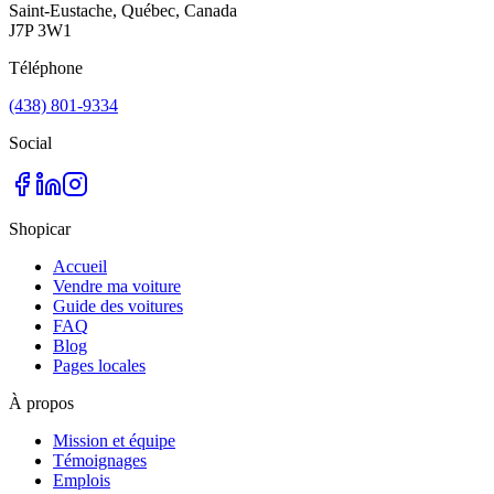
Saint-Eustache, Québec, Canada
J7P 3W1
Téléphone
(438) 801-9334
Social
Shopicar
Accueil
Vendre ma voiture
Guide des voitures
FAQ
Blog
Pages locales
À propos
Mission et équipe
Témoignages
Emplois