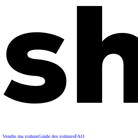
Vendre ma voiture
Guide des voitures
FAQ