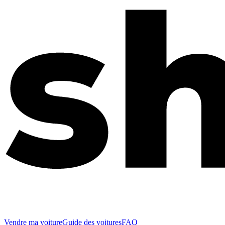
Vendre ma voiture
Guide des voitures
FAQ