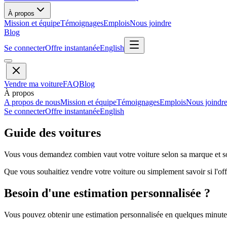
À propos
Mission et équipe
Témoignages
Emplois
Nous joindre
Blog
Se connecter
Offre instantanée
English
Vendre ma voiture
FAQ
Blog
À propos
A propos de nous
Mission et équipe
Témoignages
Emplois
Nous joindr
Se connecter
Offre instantanée
English
Guide des voitures
Vous vous demandez combien vaut votre voiture selon sa marque et so
Que vous souhaitiez vendre votre voiture ou simplement savoir si l'offr
Besoin d'une estimation personnalisée ?
Vous pouvez obtenir une estimation personnalisée en quelques minutes 