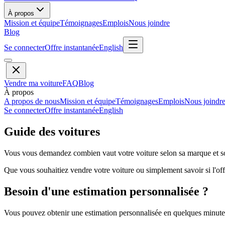
À propos
Mission et équipe
Témoignages
Emplois
Nous joindre
Blog
Se connecter
Offre instantanée
English
Vendre ma voiture
FAQ
Blog
À propos
A propos de nous
Mission et équipe
Témoignages
Emplois
Nous joindr
Se connecter
Offre instantanée
English
Guide des voitures
Vous vous demandez combien vaut votre voiture selon sa marque et so
Que vous souhaitiez vendre votre voiture ou simplement savoir si l'offr
Besoin d'une estimation personnalisée ?
Vous pouvez obtenir une estimation personnalisée en quelques minutes 