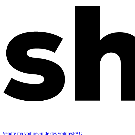
Vendre ma voiture
Guide des voitures
FAQ