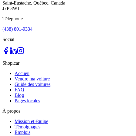
Saint-Eustache, Québec, Canada
J7P 3W1
Téléphone
(438) 801-9334
Social
Shopicar
Accueil
Vendre ma voiture
Guide des voitures
FAQ
Blog
Pages locales
À propos
Mission et équipe
Témoignages
Emplois