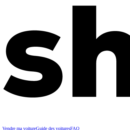
Vendre ma voiture
Guide des voitures
FAQ