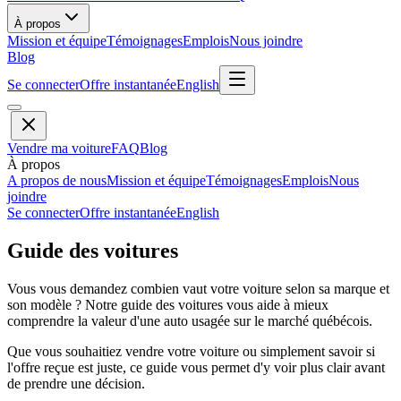
À propos
Mission et équipe
Témoignages
Emplois
Nous joindre
Blog
Se connecter
Offre instantanée
English
Vendre ma voiture
FAQ
Blog
À propos
A propos de nous
Mission et équipe
Témoignages
Emplois
Nous
joindre
Se connecter
Offre instantanée
English
Guide des voitures
Vous vous demandez combien vaut votre voiture selon sa marque et
son modèle ? Notre guide des voitures vous aide à mieux
comprendre la valeur d'une auto usagée sur le marché québécois.
Que vous souhaitiez vendre votre voiture ou simplement savoir si
l'offre reçue est juste, ce guide vous permet d'y voir plus clair avant
de prendre une décision.