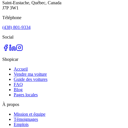
Saint-Eustache, Québec, Canada
J7P 3W1
Téléphone
(438) 801-9334
Social
Shopicar
Accueil
Vendre ma voiture
Guide des voitures
FAQ
Blog
Pages locales
À propos
Mission et équipe
Témoignages
Emplois