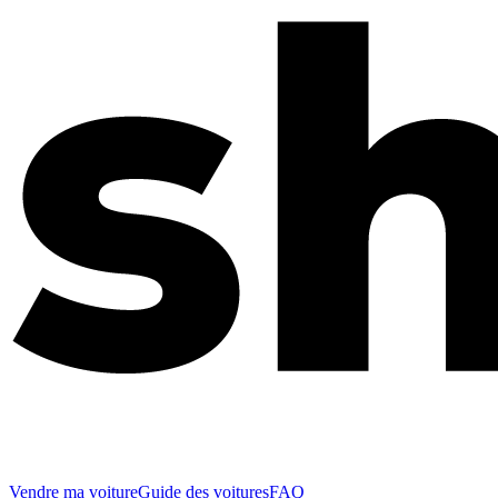
Vendre ma voiture
Guide des voitures
FAQ