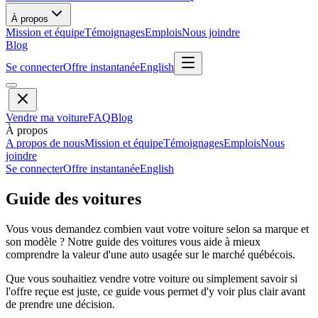
À propos
Mission et équipe
Témoignages
Emplois
Nous joindre
Blog
Se connecter
Offre instantanée
English
Vendre ma voiture
FAQ
Blog
À propos
A propos de nous
Mission et équipe
Témoignages
Emplois
Nous
joindre
Se connecter
Offre instantanée
English
Guide des voitures
Vous vous demandez combien vaut votre voiture selon sa marque et
son modèle ? Notre guide des voitures vous aide à mieux
comprendre la valeur d'une auto usagée sur le marché québécois.
Que vous souhaitiez vendre votre voiture ou simplement savoir si
l'offre reçue est juste, ce guide vous permet d'y voir plus clair avant
de prendre une décision.