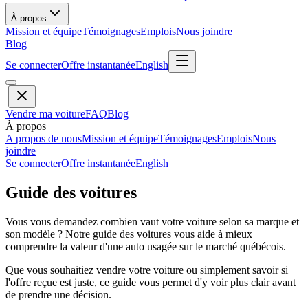
À propos
Mission et équipe
Témoignages
Emplois
Nous joindre
Blog
Se connecter
Offre instantanée
English
Vendre ma voiture
FAQ
Blog
À propos
A propos de nous
Mission et équipe
Témoignages
Emplois
Nous
joindre
Se connecter
Offre instantanée
English
Guide des voitures
Vous vous demandez combien vaut votre voiture selon sa marque et
son modèle ? Notre guide des voitures vous aide à mieux
comprendre la valeur d'une auto usagée sur le marché québécois.
Que vous souhaitiez vendre votre voiture ou simplement savoir si
l'offre reçue est juste, ce guide vous permet d'y voir plus clair avant
de prendre une décision.