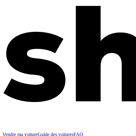
Vendre ma voiture
Guide des voitures
FAQ