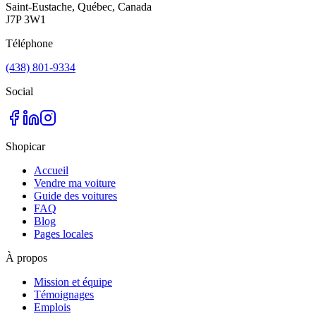
Saint-Eustache, Québec, Canada
J7P 3W1
Téléphone
(438) 801-9334
Social
Shopicar
Accueil
Vendre ma voiture
Guide des voitures
FAQ
Blog
Pages locales
À propos
Mission et équipe
Témoignages
Emplois