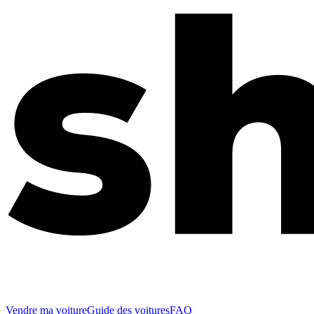
Vendre ma voiture
Guide des voitures
FAQ