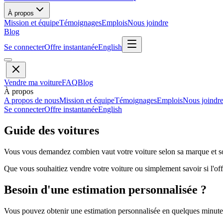
À propos
Mission et équipe
Témoignages
Emplois
Nous joindre
Blog
Se connecter
Offre instantanée
English
Vendre ma voiture
FAQ
Blog
À propos
A propos de nous
Mission et équipe
Témoignages
Emplois
Nous joindr
Se connecter
Offre instantanée
English
Guide des voitures
Vous vous demandez combien vaut votre voiture selon sa marque et so
Que vous souhaitiez vendre votre voiture ou simplement savoir si l'offr
Besoin d'une estimation personnalisée ?
Vous pouvez obtenir une estimation personnalisée en quelques minutes 