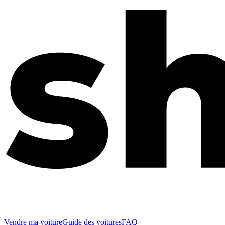
Vendre ma voiture
Guide des voitures
FAQ