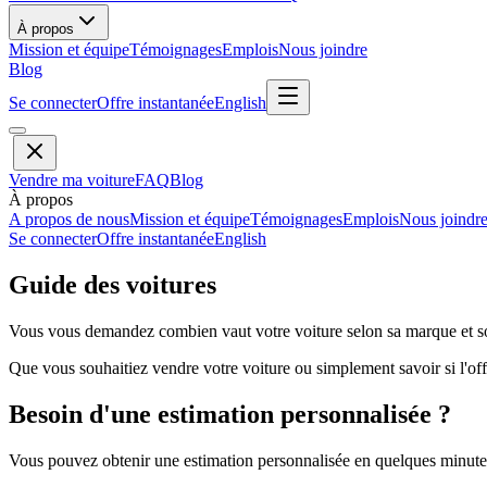
À propos
Mission et équipe
Témoignages
Emplois
Nous joindre
Blog
Se connecter
Offre instantanée
English
Vendre ma voiture
FAQ
Blog
À propos
A propos de nous
Mission et équipe
Témoignages
Emplois
Nous joindr
Se connecter
Offre instantanée
English
Guide des voitures
Vous vous demandez combien vaut votre voiture selon sa marque et so
Que vous souhaitiez vendre votre voiture ou simplement savoir si l'offr
Besoin d'une estimation personnalisée ?
Vous pouvez obtenir une estimation personnalisée en quelques minutes 