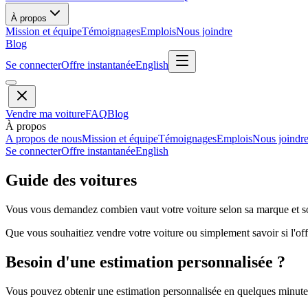
À propos
Mission et équipe
Témoignages
Emplois
Nous joindre
Blog
Se connecter
Offre instantanée
English
Vendre ma voiture
FAQ
Blog
À propos
A propos de nous
Mission et équipe
Témoignages
Emplois
Nous joindr
Se connecter
Offre instantanée
English
Guide des voitures
Vous vous demandez combien vaut votre voiture selon sa marque et so
Que vous souhaitiez vendre votre voiture ou simplement savoir si l'offr
Besoin d'une estimation personnalisée ?
Vous pouvez obtenir une estimation personnalisée en quelques minutes 