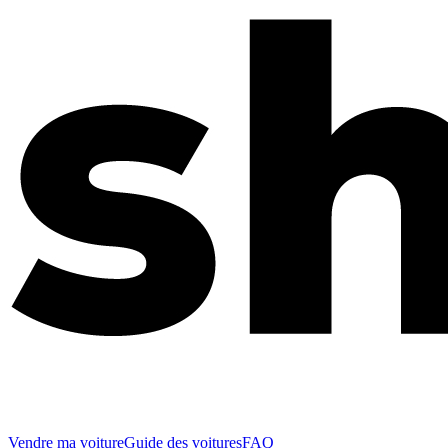
Vendre ma voiture
Guide des voitures
FAQ