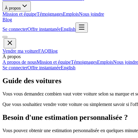
À propos
Mission et équipe
Témoignages
Emplois
Nous joindre
Blog
Se connecter
Offre instantanée
English
Vendre ma voiture
FAQ
Blog
À propos
A propos de nous
Mission et équipe
Témoignages
Emplois
Nous joindr
Se connecter
Offre instantanée
English
Guide des voitures
Vous vous demandez combien vaut votre voiture selon sa marque et so
Que vous souhaitiez vendre votre voiture ou simplement savoir si l'offr
Besoin d'une estimation personnalisée ?
Vous pouvez obtenir une estimation personnalisée en quelques minutes 