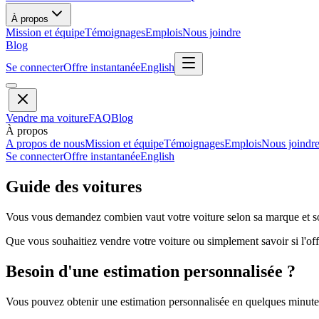
À propos
Mission et équipe
Témoignages
Emplois
Nous joindre
Blog
Se connecter
Offre instantanée
English
Vendre ma voiture
FAQ
Blog
À propos
A propos de nous
Mission et équipe
Témoignages
Emplois
Nous joindr
Se connecter
Offre instantanée
English
Guide des voitures
Vous vous demandez combien vaut votre voiture selon sa marque et so
Que vous souhaitiez vendre votre voiture ou simplement savoir si l'offr
Besoin d'une estimation personnalisée ?
Vous pouvez obtenir une estimation personnalisée en quelques minutes 