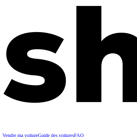
Vendre ma voiture
Guide des voitures
FAQ