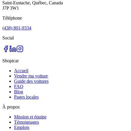
Saint-Eustache, Québec, Canada
J7P 3W1
Téléphone
(438) 801-9334
Social
Shopicar
Accueil
Vendre ma voiture
Guide des voitures
FAQ
Blog
Pages locales
À propos
Mission et équipe
Témoignages
Emplois