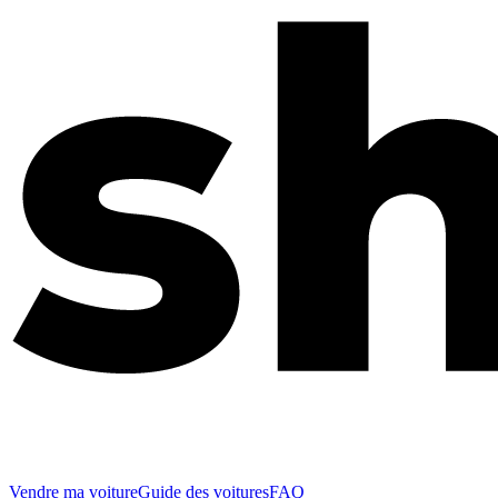
Vendre ma voiture
Guide des voitures
FAQ