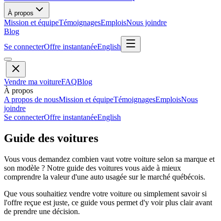
À propos
Mission et équipe
Témoignages
Emplois
Nous joindre
Blog
Se connecter
Offre instantanée
English
Vendre ma voiture
FAQ
Blog
À propos
A propos de nous
Mission et équipe
Témoignages
Emplois
Nous
joindre
Se connecter
Offre instantanée
English
Guide des voitures
Vous vous demandez combien vaut votre voiture selon sa marque et
son modèle ? Notre guide des voitures vous aide à mieux
comprendre la valeur d'une auto usagée sur le marché québécois.
Que vous souhaitiez vendre votre voiture ou simplement savoir si
l'offre reçue est juste, ce guide vous permet d'y voir plus clair avant
de prendre une décision.