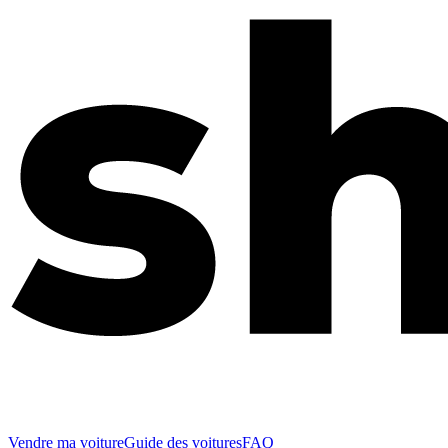
Vendre ma voiture
Guide des voitures
FAQ