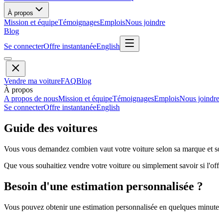
À propos
Mission et équipe
Témoignages
Emplois
Nous joindre
Blog
Se connecter
Offre instantanée
English
Vendre ma voiture
FAQ
Blog
À propos
A propos de nous
Mission et équipe
Témoignages
Emplois
Nous joindr
Se connecter
Offre instantanée
English
Guide des voitures
Vous vous demandez combien vaut votre voiture selon sa marque et so
Que vous souhaitiez vendre votre voiture ou simplement savoir si l'offr
Besoin d'une estimation personnalisée ?
Vous pouvez obtenir une estimation personnalisée en quelques minutes 