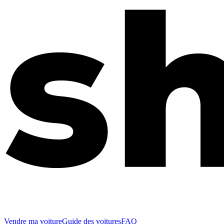
Vendre ma voiture
Guide des voitures
FAQ