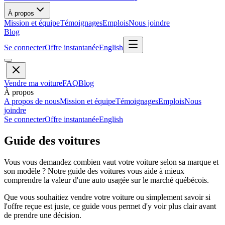
À propos
Mission et équipe
Témoignages
Emplois
Nous joindre
Blog
Se connecter
Offre instantanée
English
Vendre ma voiture
FAQ
Blog
À propos
A propos de nous
Mission et équipe
Témoignages
Emplois
Nous
joindre
Se connecter
Offre instantanée
English
Guide des voitures
Vous vous demandez combien vaut votre voiture selon sa marque et
son modèle ? Notre guide des voitures vous aide à mieux
comprendre la valeur d'une auto usagée sur le marché québécois.
Que vous souhaitiez vendre votre voiture ou simplement savoir si
l'offre reçue est juste, ce guide vous permet d'y voir plus clair avant
de prendre une décision.