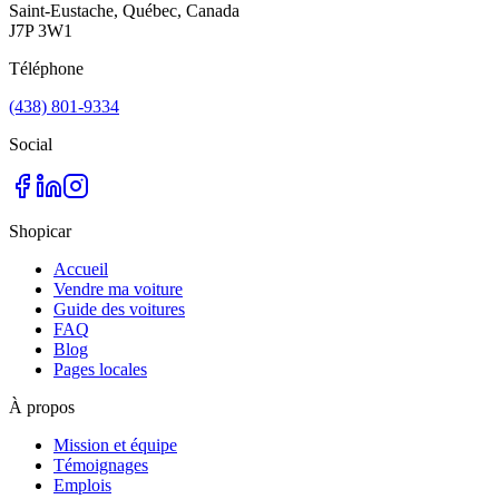
Saint-Eustache, Québec, Canada
J7P 3W1
Téléphone
(438) 801-9334
Social
Shopicar
Accueil
Vendre ma voiture
Guide des voitures
FAQ
Blog
Pages locales
À propos
Mission et équipe
Témoignages
Emplois