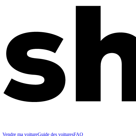
Vendre ma voiture
Guide des voitures
FAQ