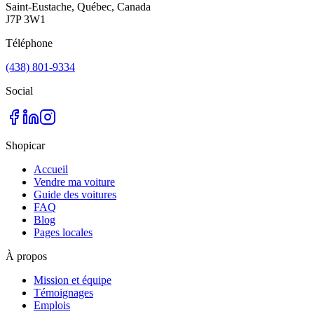
Saint-Eustache, Québec, Canada
J7P 3W1
Téléphone
(438) 801-9334
Social
Shopicar
Accueil
Vendre ma voiture
Guide des voitures
FAQ
Blog
Pages locales
À propos
Mission et équipe
Témoignages
Emplois