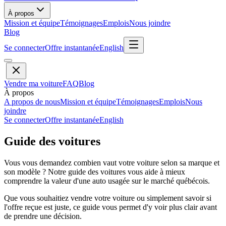
À propos
Mission et équipe
Témoignages
Emplois
Nous joindre
Blog
Se connecter
Offre instantanée
English
Vendre ma voiture
FAQ
Blog
À propos
A propos de nous
Mission et équipe
Témoignages
Emplois
Nous
joindre
Se connecter
Offre instantanée
English
Guide des voitures
Vous vous demandez combien vaut votre voiture selon sa marque et
son modèle ? Notre guide des voitures vous aide à mieux
comprendre la valeur d'une auto usagée sur le marché québécois.
Que vous souhaitiez vendre votre voiture ou simplement savoir si
l'offre reçue est juste, ce guide vous permet d'y voir plus clair avant
de prendre une décision.