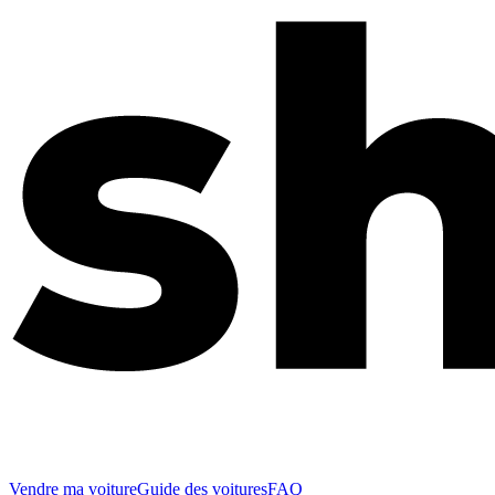
Vendre ma voiture
Guide des voitures
FAQ