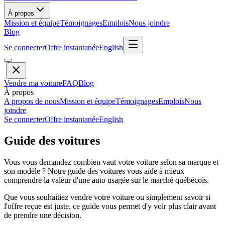
À propos
Mission et équipe
Témoignages
Emplois
Nous joindre
Blog
Se connecter
Offre instantanée
English
Vendre ma voiture
FAQ
Blog
À propos
A propos de nous
Mission et équipe
Témoignages
Emplois
Nous
joindre
Se connecter
Offre instantanée
English
Guide des voitures
Vous vous demandez combien vaut votre voiture selon sa marque et
son modèle ? Notre guide des voitures vous aide à mieux
comprendre la valeur d'une auto usagée sur le marché québécois.
Que vous souhaitiez vendre votre voiture ou simplement savoir si
l'offre reçue est juste, ce guide vous permet d'y voir plus clair avant
de prendre une décision.