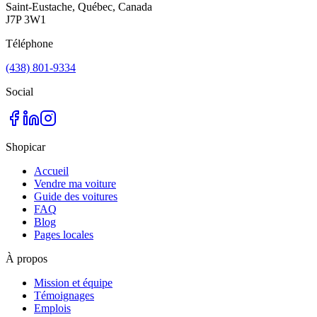
Saint-Eustache, Québec, Canada
J7P 3W1
Téléphone
(438) 801-9334
Social
Shopicar
Accueil
Vendre ma voiture
Guide des voitures
FAQ
Blog
Pages locales
À propos
Mission et équipe
Témoignages
Emplois