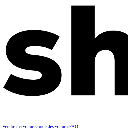
Vendre ma voiture
Guide des voitures
FAQ