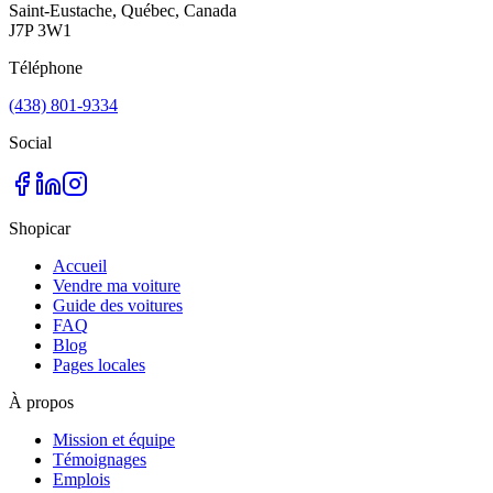
Saint-Eustache, Québec, Canada
J7P 3W1
Téléphone
(438) 801-9334
Social
Shopicar
Accueil
Vendre ma voiture
Guide des voitures
FAQ
Blog
Pages locales
À propos
Mission et équipe
Témoignages
Emplois