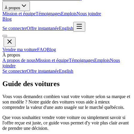
À propos
Mission et équipe
Témoignages
Emplois
Nous joindre
Blog
Se connecter
Offre instantanée
English
Vendre ma voiture
FAQ
Blog
À propos
A propos de nous
Mission et équipe
Témoignages
Emplois
Nous
joindre
Se connecter
Offre instantanée
English
Guide des voitures
Vous vous demandez combien vaut votre voiture selon sa marque et
son modèle ? Notre guide des voitures vous aide à mieux
comprendre la valeur d'une auto usagée sur le marché québécois.
Que vous souhaitiez vendre votre voiture ou simplement savoir si
l'offre reçue est juste, ce guide vous permet d'y voir plus clair avant
de prendre une décision.